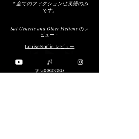
＊全てのフィクションは英語のみ
です。
Sui Generis and Other Fictions
のレ
ビュー
：
LouiseNorlie レビュー
Nathan Lea レビュー
@
Goodreads
「スイジェネリス」コレクションと
実験小説
について
のインタビュー
Cousins Reading Series（2010）経
由で
ここ
で読むことができます。
オンラインで読むか、
ISMsPressか
らSuiGeneris
コレクションを無料で
ダウンロードしてください
（
ここです
）