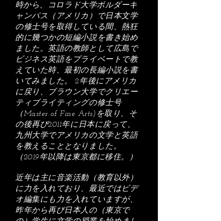
時から、
コロラド大学ボルダーキ
ャンパス（アメリカ）で日本文学
の修士号を取得している間、熱狂
的に幾つかの短編小説を書き始め
ました。英語の教師として広島で
ビジネス英語をプライベートで教
えていた時、最初の長編小説を書
いてみました。 2年後にアメリカ
に戻り、ブラウン大学でクリエー
ティブライティングの修士号
（Master of Fine Arts)を取り、そ
の後再び2011年に日本に戻って、
九州大学でアメリカの文学と英語
を教えることとなりました。
（2019年以降は東京都に移住。
）
近年は主に音楽活動（教育以外）
に力を入れており、最近ではビデ
オ編集にも力を入れていますが、
昨年から再び日本人の（東京で