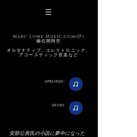
#marclowe #darkshroudrecords #electronicmusic
#acousticmusic #davidbowie #tokyomusician
Marc Lowe Music.com(JP)
#alternativemusic #blackstar #akikohonda
獅石間阿空
#musician #artist #japan
の
本拠地
オルタナティブ、エレクトロニック、
アコースティック音楽など
Apple Music
Spotify
安部公房氏の小説に夢中になった