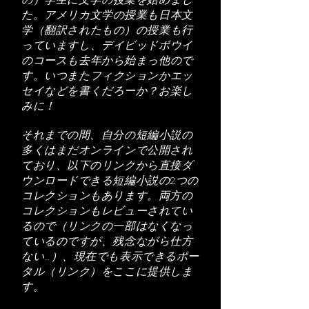
の）
学生に文学の授業を始めまし
た。アメリカ文学の授業も日本文
学（翻訳されたもの）の授業も行
っていますし、デイビッドボウイ
のコースも去年から始まっ他ので
す。いつまたフィクションかエッ
セイなどを書くだろーか？お楽し
みに！
それまでの間、自分の短編小説の
多くはまだオンラインで公開され
ており、以下のリンクから直接ダ
ウンロードできる短編小説の2つの
コレクションもあります。両方の
コレクションもレビューされてい
るので（リンクの一部はなくなっ
ているのですが、残念ながら仕方
ない…
）、現在でも表示できるポー
タル（リンク）をここに提供しま
す。